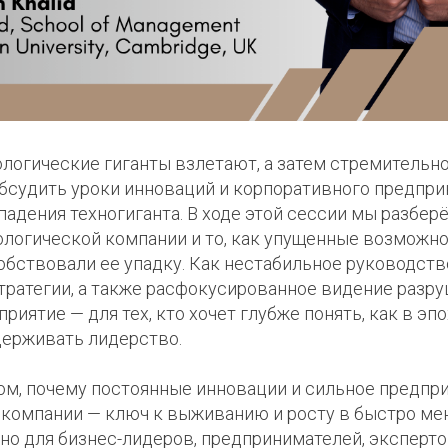
ологические гиганты взлетают, а затем стремительн
бсудить уроки инноваций и корпоративного предпри
падения техногиганта. В ходе этой сессии мы разбер
логической компании и то, как упущенные возможно
бствовали ее упадку. Как нестабильное руководств
тратегии, а также расфокусированное видение разр
риятие — для тех, кто хочет глубже понять, как в э
ерживать лидерство.
ом, почему постоянные инновации и сильное предпр
компании — ключ к выживанию и росту в быстро м
но для бизнес-лидеров, предпринимателей, эксперто