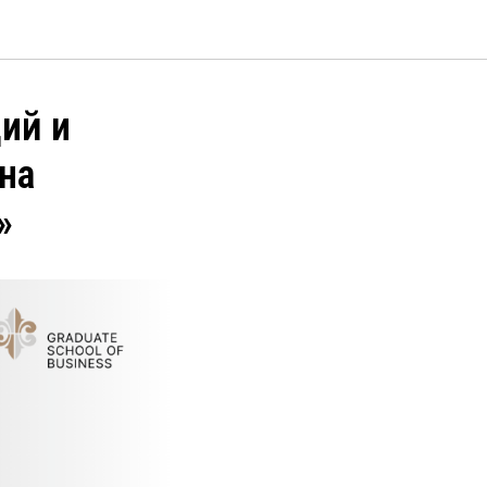
ций и
на
»