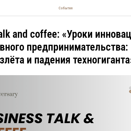
События
alk and coffee: «Уроки иннова
вного предпринимательства: 
злёта и падения техногиганта