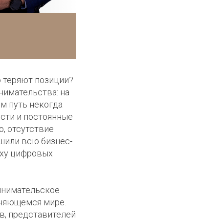
о теряют позиции?
нимательства: на
ём путь некогда
сти и постоянные
о, отсутствие
ушили всю бизнес-
поху цифровых
инимательское
еняющемся мире.
в, представителей