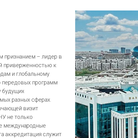
м признанием – лидер в
ой приверженностью к
дам и глобальному
р передовых программ
у будущих
мых разных сферах.
лючающей визит
НУ не только
ие международные
та аккредитация служит