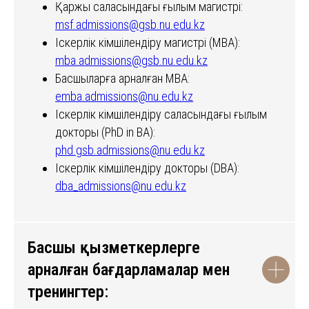
Қаржы саласындағы ғылым магистрі:
msf.admissions@gsb.nu.edu.kz
Іскерлік әкімшілендіру магистрі (MBA):
mba.admissions@gsb.nu.edu.kz
Басшыларға арналған MBA:
emba.admissions@nu.edu.kz
Іскерлік әкімшілендіру саласындағы ғылым
докторы (PhD in BА):
phd.gsb.admissions@nu.edu.kz
Іскерлік әкімшілендіру докторы (DBA):
dba_admissions@nu.edu.kz
Басшы қызметкерлерге
арналған бағдарламалар мен
тренингтер: