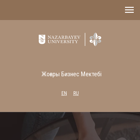
Жоғары Бизнес Мектебі
EN
RU