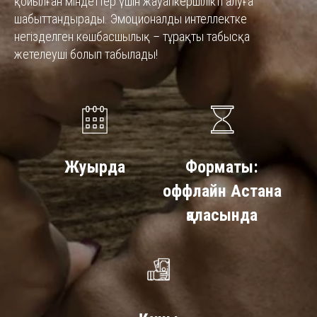
қойылған міндеттер үшін жауапкершілікті алуға
шабыттандырады. Эмоционалды интеллектке
негізделген көшбасшылық – тұрақты табысқа
жетелеуші болып табылады!
Жуырда
Форматы:
оффлайн Астана
қаласында