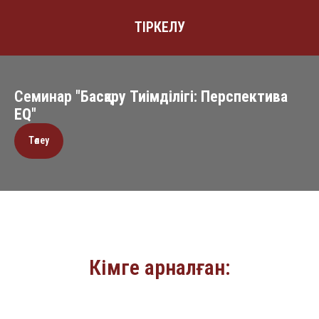
ТІРКЕЛУ
Семинар "
Басқару Тиімділігі: Перспектива
EQ
"
Төлеу
Кімге арналған: