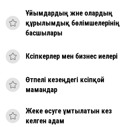
Ұйымдардың және олардың
құрылымдық бөлімшелерінің
басшылары
Кәсіпкерлер мен бизнес иелері
Өтпелі кезеңдегі кәсіпқой
мамандар
Жеке өсуге ұмтылатын кез
келген адам