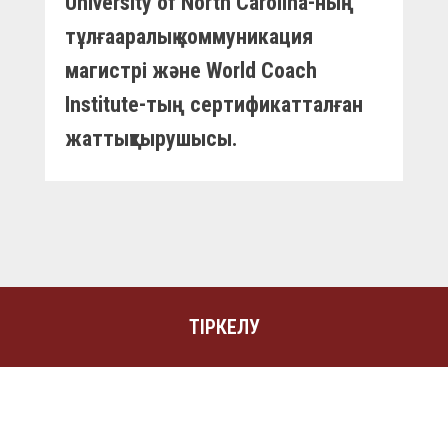
University of North Carolina-ның
тұлғааралық коммуникация
магистрі және World Coach
Institute-тың сертификатталған
жаттықтырушысы.
ТІРКЕЛУ