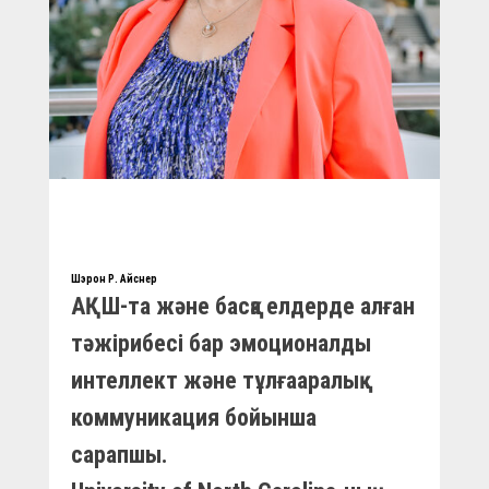
Шэрон Р. Айснер
АҚШ-та және басқа елдерде алған
тәжірибесі бар эмоционалды
интеллект және тұлғааралық
коммуникация бойынша
сарапшы.