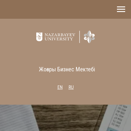
Жоғары Бизнес Мектебі
EN
RU