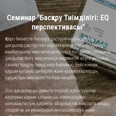
Семинар "Басқару Тиімділігі: EQ
перспективасы"
Қазіргі бизнесте басқару дәстүрлі көшбасшылық
дағдылардан гөрі көп нәрсені қажет етеді. Біздің курс
көшбасшылар мен менеджерлерге бес негізгі саладағы
дағдылар беру мақсатында әзірленген: өсуге ұмтылыс,
саналы тыңдау, тиімді кері байланыс, бейсезімдік
қарым-қатынас шеберлігі және қызметкерлердің
құқықтары мен өкілеттіктерін кеңейту.
Осы дағдыларды дамыта отырып, қатысушылар
өздерінің қарым-қатынасын, командадағы
ынтымақтастық қабілетін айтарлықтай жақсарта алады,
сондай-ақ өз ұжымдарын инновацияларға және