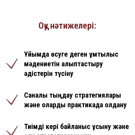
Оқу нәтижелері:
Ұйымда өсуге деген ұмтылыс
мәдениетін қалыптастыру
әдістерін түсіну
Саналы тыңдау стратегиялары
және оларды практикада қолдану
Тиімді кері байланыс ұсыну және