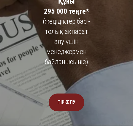
Құны
295 000 теңге*
(жеңілдіктер бар -
толық ақпарат
алу үшін
менеджермен
байланысыңыз)
ТІРКЕЛУ