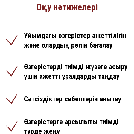
Оқу нәтижелері
Ұйымдағы өзгерістер қажеттілігін
және олардың рөлін бағалау
Өзгерістерді тиімді жүзеге асыру
үшін қажетті құралдарды таңдау
Сәтсіздіктер себептерін анықтау
Өзгерістерге қарсылықты тиімді
түрде жеңу