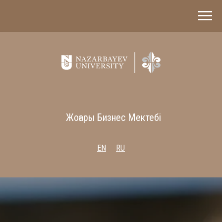
Жоғары Бизнес Мектебі
EN
RU