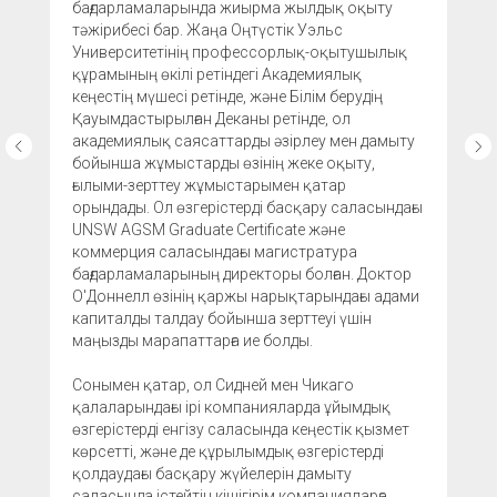
бағдарламаларында жиырма жылдық оқыту
тәжірибесі бар. Жаңа Оңтүстік Уэльс
Университетінің профессорлық-оқытушылық
құрамының өкілі ретіндегі Академиялық
кеңестің мүшесі ретінде, және Білім берудің
Қауымдастырылған Деканы ретінде, ол
академиялық саясаттарды әзірлеу мен дамыту
бойынша жұмыстарды өзінің жеке оқыту,
ғылыми-зерттеу жұмыстарымен қатар
орындады. Ол өзгерістерді басқару саласындағы
UNSW AGSM Graduate Certificate және
коммерция саласындағы магистратура
бағдарламаларының директоры болған. Доктор
О'Доннелл өзінің қаржы нарықтарындағы адами
капиталды талдау бойынша зерттеуі үшін
маңызды марапаттарға ие болды.
Сонымен қатар, ол Сидней мен Чикаго
қалаларындағы ірі компанияларда ұйымдық
өзгерістерді енгізу саласында кеңестік қызмет
көрсетті, және де құрылымдық өзгерістерді
қолдаудағы басқару жүйелерін дамыту
саласында істейтін кішігірім компанияларға