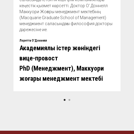
кеңестік қызмет көрсетті. Доктор О' Доннелл
Маккуори Жоғары менеджмент мектебінің
(Macquarie Graduate School of Management)
менеджмент саласындағы философия докторы
дәрежесіне ие.
Лоретта О’Доннелл
Академиялық істер жөніндегі
вице-провост
PhD (Менеджмент), Маккуори
жоғары менеджмент мектебі