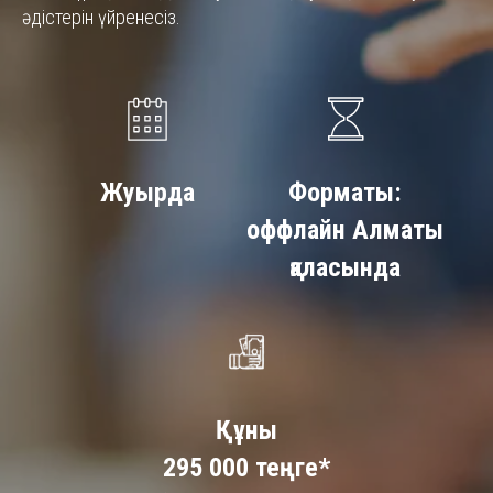
әдістерін үйренесіз.
Жуырда
Форматы:
оффлайн Алматы
қаласында
Құны
295 000 теңге*