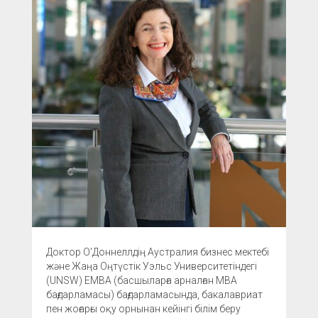
Доктор О'Доннеллдің Аустралия бизнес мектебі
және Жаңа Оңтүстік Уэльс Университетіндегі
(UNSW) EMBA (басшыларға арналған MBA
бағдарламасы) бағдарламасында, бакалавриат
пен жоғарғы оқу орнынан кейінгі білім беру