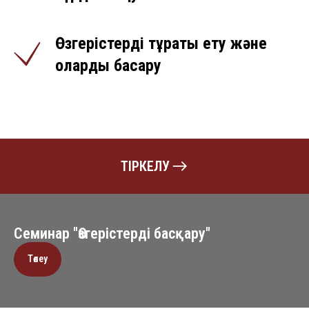
Өзгерістерді тұрақты ету және
оларды басқару
ТІРКЕЛУ
Семинар "Өзгерістерді басқару"
Төлеу