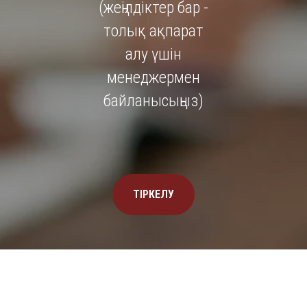
(жеңілдіктер бар -
толық ақпарат
алу үшін
менеджермен
байланысыңыз)
ТІРКЕЛУ