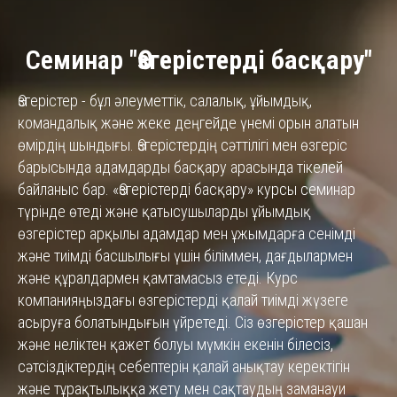
Семинар "
Өзгерістерді басқару
"
Өзгерістер - бұл әлеуметтік, салалық, ұйымдық,
командалық және жеке деңгейде үнемі орын алатын
өмірдің шындығы. Өзгерістердің сәттілігі мен өзгеріс
барысында адамдарды басқару арасында тікелей
байланыс бар. «Өзгерістерді басқару» курсы семинар
түрінде өтеді және қатысушыларды ұйымдық
өзгерістер арқылы адамдар мен ұжымдарға сенімді
және тиімді басшылығы үшін біліммен, дағдылармен
және құралдармен қамтамасыз етеді. Курс
компанияңыздағы өзгерістерді қалай тиімді жүзеге
асыруға болатындығын үйретеді. Сіз өзгерістер қашан
және неліктен қажет болуы мүмкін екенін білесіз,
сәтсіздіктердің себептерін қалай анықтау керектігін
және тұрақтылыққа жету мен сақтаудың заманауи