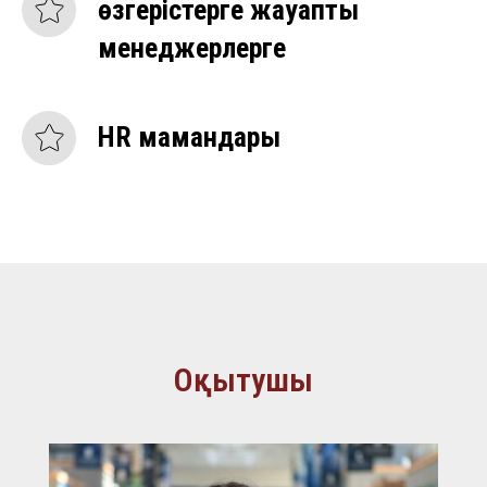
өзгерістерге жауапты
менеджерлерге
HR мамандары
Оқытушы