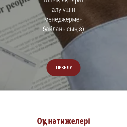
толық ақпарат
алу үшін
менеджермен
байланысыңыз)
ТІРКЕЛУ
Оқу нәтижелері