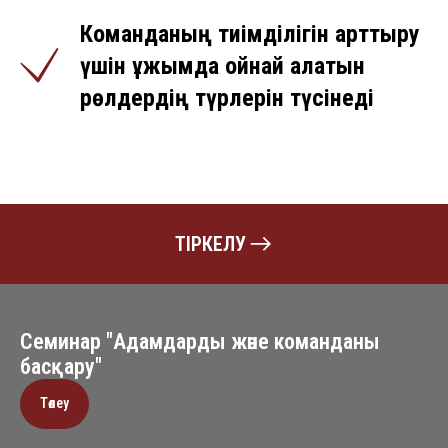
Команданың тиімділігін арттыру
үшін ұжымда ойнай алатын
рөлдердің түрлерін түсінеді
ТІРКЕЛУ
Семинар "Адамдарды және команданы
басқару"
Төлеу