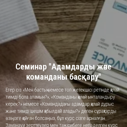
Семинар "
Адамдарды және
команданы басқару
"
Егер сіз «Мен бастық немесе топ жетекшісі ретінде қалай
тиімді бола аламын?», «Команданы қалай ынталандыру
керек?» немесе «Командадағы адамдар қалай дұрыс
және тиімді шешім қабылдай алады?» деген сұрақтарды
өзіңізге қойған болсаңыз, бұл курс сізге арналған.
Заманауи зерттеулер мен тәжірибеге негізделген курс