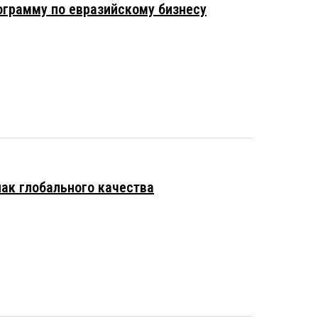
ограмму по евразийскому бизнесу
нак глобального качества