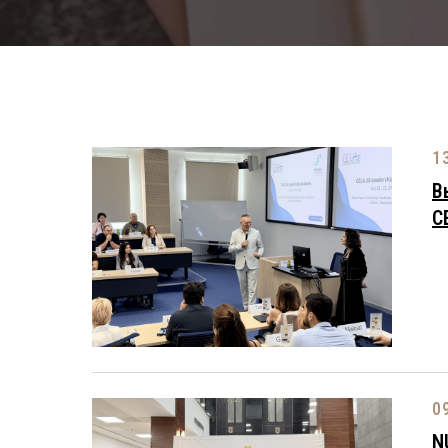
1
В
C
0
N