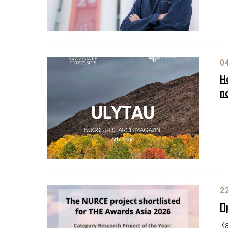
0
Н
п
2
П
Ка