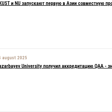
KUST и NU запускают первую в Азии совместную пр
4 august 2025
azarbayev University получил аккредитацию QAA - з