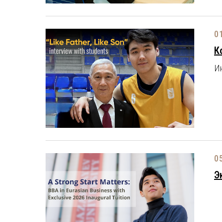
0
К
И
0
Э