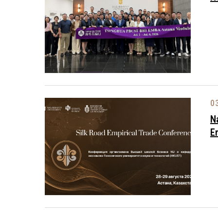
0
N
E