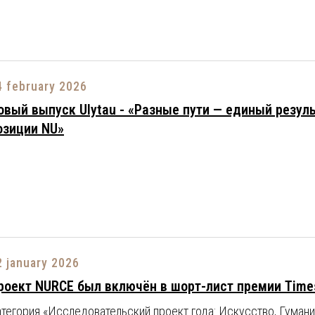
4 february 2026
овый выпуск Ulytau - «Разные пути — единый резул
озиции NU»
2 january 2026
роект NURCE был включён в шорт-лист премии Times 
тегория «Исследовательский проект года: Искусство, Гуман