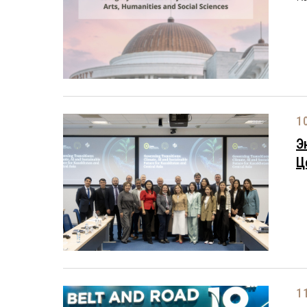
1
Э
Ц
1