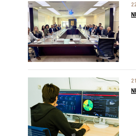
2
N
2
N