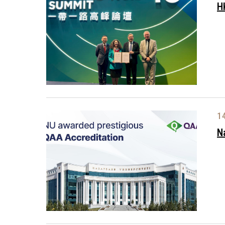
H
1
N