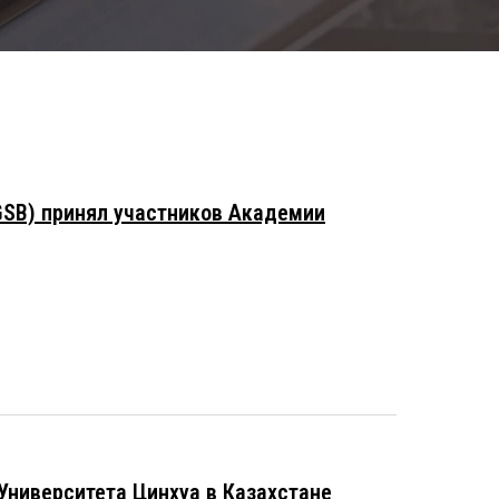
GSB) принял участников Академии
Университета Цинхуа в Казахстане