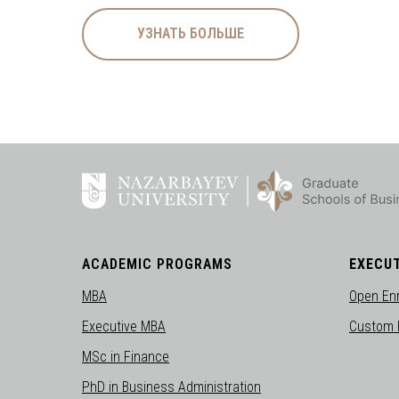
УЗНАТЬ БОЛЬШЕ
ACADEMIC PROGRAMS
EXECUT
MBA
Open En
Executive MBA
Custom 
MSc in Finance
PhD in Business Administration