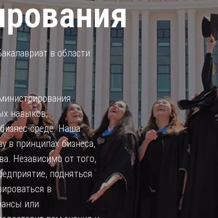
ирования
акалавриат в области
дминистрирования
ых навыков,
бизнес-среде. Наша
у в принципах бизнеса,
ва. Независимо от того,
редприятие, подняться
зироваться в
нансы или