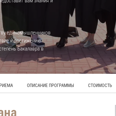
едоставит вам знания и
ству единомышленников
ствие к достижению
степень Бакалавра в
ПРИЕМА
ОПИСАНИЕ ПРОГРАММЫ
СТОИМОСТЬ
ана