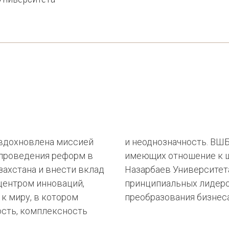
вдохновлена миссией
и неоднозначность. ВШ
 проведения реформ в
имеющих отношение к 
захстана и внести вклад
Назарбаев Университет
центром инноваций,
принципиальных лидеро
 к миру, в котором
преобразования бизнеса
ость, комплексность