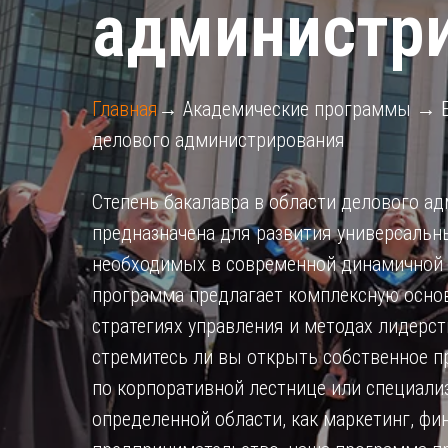
администр
Главная
→ Академические программы → Б
делового администрирования
Степень бакалавра в области делового а
предназначена для развития универсальн
необходимых в современной динамичной 
программа предлагает комплексную основ
стратегиях управления и методах лидерст
стремитесь ли вы открыть собственное п
по корпоративной лестнице или специали
определенной области, как маркетинг, фи