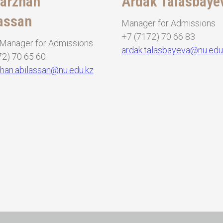
arzhan
Ardak Talasbaye
assan
Manager for Admissions
+7 (7172) 70 66 83
 Manager for Admissions
ardak.talasbayeva@nu.edu
72) 70 65 60
han.abilassan@nu.edu.kz