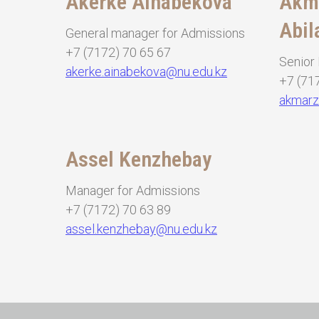
Akerke
Ainabekova
Akm
Abil
General manager for Admissions
+7 (7172) 70 65 67
Senior
akerke.ainabekova@nu.edu.kz
+7 (71
akmarz
Assel Kenzhebay
Manager for Admissions
+7 (7172) 70 63 89
assel.kenzhebay@nu.edu.kz