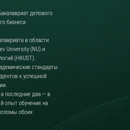
акалавриат делового
го бизнеса
алавриата в области
v University (NU) и
логий (HKUST).
кадемические стандарты
удентов к успешной
ии.
 а последние два — в
й опыт обучения на
дипломы обоих