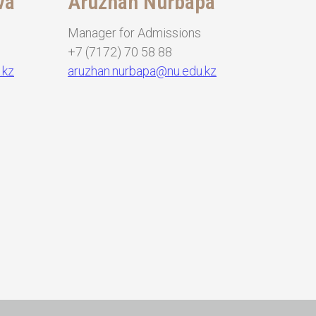
va
Aruzhan Nurbapa
Manager for Admissions
+7 (7172) 70 58 88
.kz
aruzhan.nurbapa@nu.edu.kz