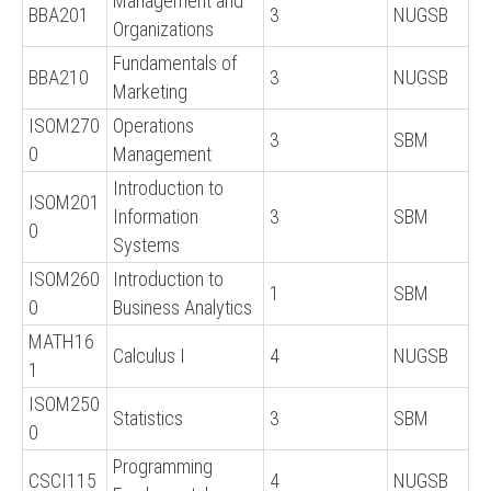
Management and
BBA201
3
NUGSB
Organizations
Fundamentals of
BBA210
3
NUGSB
Marketing
ISOM270
Operations
3
SBM
0
Management
Introduction to
ISOM201
Information
3
SBM
0
Systems
ISOM260
Introduction to
1
SBM
0
Business Analytics
MATH16
Calculus I
4
NUGSB
1
ISOM250
Statistics
3
SBM
0
Programming
CSCI115
4
NUGSB