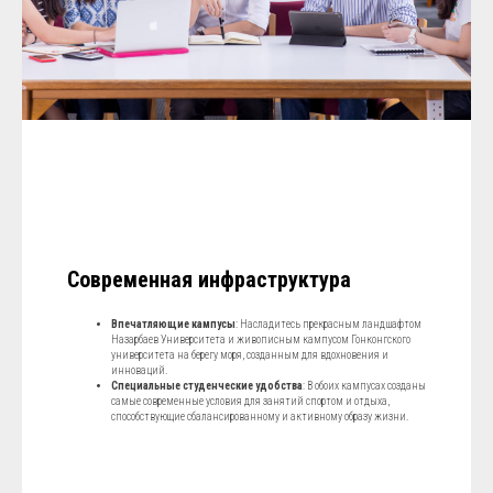
Современная инфраструктура
Впечатляющие кампусы
: Насладитесь прекрасным ландшафтом
Назарбаев Университета и живописным кампусом Гонконгского
университета на берегу моря, созданным для вдохновения и
инноваций.
Специальные студенческие удобства
: В обоих кампусах созданы
самые современные условия для занятий спортом и отдыха,
способствующие сбалансированному и активному образу жизни.