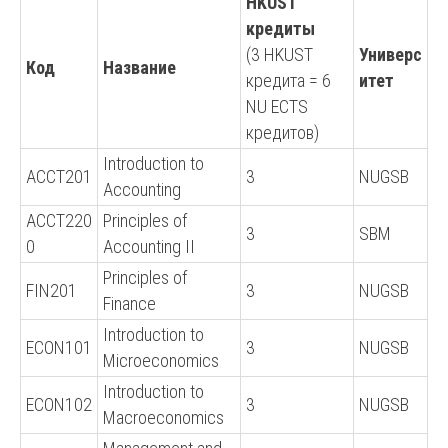
HKUST
кредиты
(3 HKUST
Универс
Код
Название
кредита = 6
итет
NU ECTS
кредитов)
Introduction to
ACCT201
3
NUGSB
Accounting
ACCT220
Principles of
3
SBM
0
Accounting II
Principles of
FIN201
3
NUGSB
Finance
Introduction to
ECON101
3
NUGSB
Microeconomics
Introduction to
ECON102
3
NUGSB
Macroeconomics